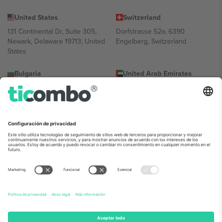
United States
Switzerland
131 Continental Dr, Suite 305,
Dorfstrasse 52a, 6390
Newark, Delaware 19713, United
Engelberg, Switzerland
States
Bulgaria
United Arab Emirates
Regus Sofia City West, bul
UAE Dubai Silicon Oasis, DDP
Totleben 53-55, 1606 Sofia,
Building A1, Office 302, Dubai,
Bulgaria
United Arab Emirates
Mexico
Av Chapultepec 360, Roma
Norte, Cuauhtémoc, 06700
Ciudad de México, CDMX,
Mexico
La entidad jurídica del proveedor de la plataforma puede variar en
función de la ubicación, el evento y/o el dominio. Para más
información, consulte la página específica del evento, el pie de
imprenta y las condiciones.,
Imprimir
y
Términos.
© 2026 Ticombo.