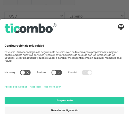
Oficinas de Ticombo
Germany
United Kingdom
Unter den Linden 24, 10117
167 City Road, London, Greater
Berlin, Germany
London, EC1V 1AW, United
Kingdom
United States
Switzerland
131 Continental Dr, Suite 305,
Dorfstrasse 52a, 6390
Newark, Delaware 19713, United
Engelberg, Switzerland
States
Bulgaria
United Arab Emirates
Regus Sofia City West, bul
UAE Dubai Silicon Oasis, DDP
Totleben 53-55, 1606 Sofia,
Building A1, Office 302, Dubai,