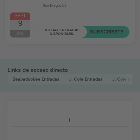
San Diego, US
SEPT
9
NO HAY ENTRADAS
SUBSCRÍBETE
MIÉ
DISPONIBLES.
Links de acceso directo
Beabadoobee
Entradas
J. Cole
Entradas
J. Cole
(09 s