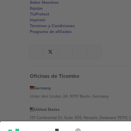
Sobre Nosotros
Equipo
TixProtect
Imprimir
Términos y Condiciones
Programa de afiliados
Oficinas de Ticombo
Germany
Unter den Linden 24, 10117 Berlin, Germany
United States
131 Continental Dr, Suite 305, Newark, Delaware 19713, 
Bulgaria