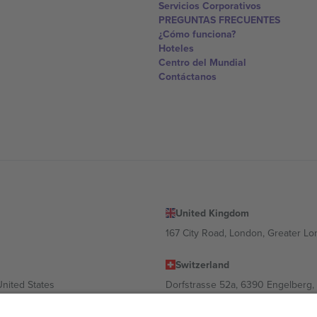
Servicios Corporativos
PREGUNTAS FRECUENTES
¿Cómo funciona?
Hoteles
Centro del Mundial
Contáctanos
United Kingdom
167 City Road, London, Greater L
Switzerland
United States
Dorfstrasse 52a, 6390 Engelberg, 
United Arab Emirates