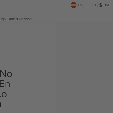
ES
+1
USD
ugh, United Kingdom
 No
 En
Lo
n