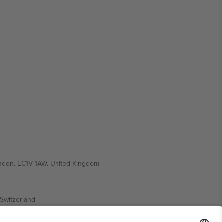
ondon, EC1V 1AW, United Kingdom
Switzerland