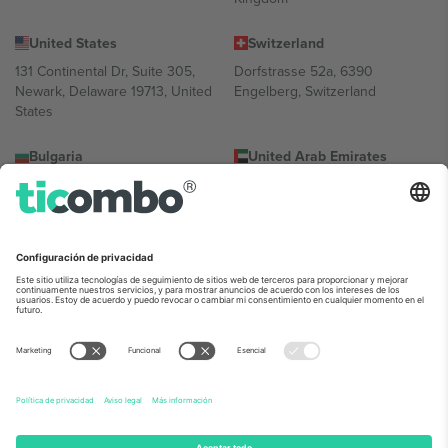
United States
Switzerland
131 Continental Dr, Suite 305,
Dorfstrasse 52a, 6390
Newark, Delaware 19713, United
Engelberg, Switzerland
States
Bulgaria
United Arab Emirates
Regus Sofia City West, bul
UAE Dubai Silicon Oasis, DDP
Totleben 53-55, 1606 Sofia,
Building A1, Office 302, Dubai,
Bulgaria
United Arab Emirates
Mexico
Av Chapultepec 360, Roma
Norte, Cuauhtémoc, 06700
Ciudad de México, CDMX,
Mexico
La entidad jurídica del proveedor de la plataforma puede variar en
función de la ubicación, el evento y/o el dominio. Para más
información, consulte la página específica del evento, el pie de