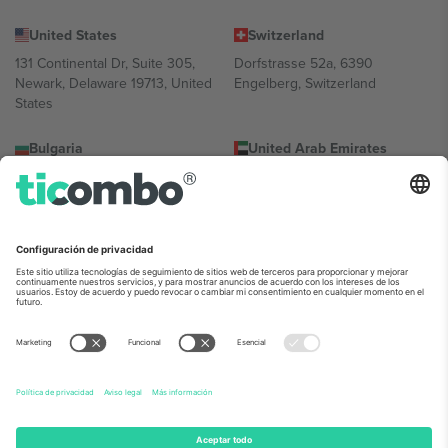
United States
Switzerland
131 Continental Dr, Suite 305,
Dorfstrasse 52a, 6390
Newark, Delaware 19713, United
Engelberg, Switzerland
States
Bulgaria
United Arab Emirates
Regus Sofia City West, bul
UAE Dubai Silicon Oasis, DDP
Totleben 53-55, 1606 Sofia,
Building A1, Office 302, Dubai,
Bulgaria
United Arab Emirates
Mexico
Av Chapultepec 360, Roma
Norte, Cuauhtémoc, 06700
Ciudad de México, CDMX,
Mexico
La entidad jurídica del proveedor de la plataforma puede variar en
función de la ubicación, el evento y/o el dominio. Para más
información, consulte la página específica del evento, el pie de
imprenta y las condiciones.,
Imprimir
y
Términos.
© 2026 Ticombo.