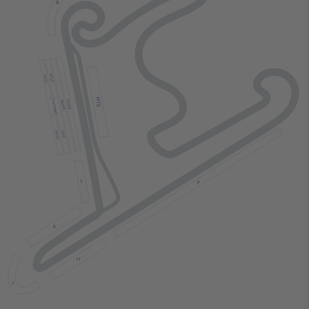
B
GOLD
GOLD+
PITS
PLATINUM
SILVER
SILVER+
GOLD
GOLD+
L
F
K
H
J