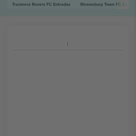
Tranmere Rovers FC
Entradas
Shrewsbury Town FC
Entrad