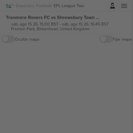
Iniciar sesión
Deportes
Football
EFL League Two
Tranmere Rovers FC vs Shrewsbury Town FC EFL League Two entradas
sáb, ago 15 26, 15:00 BST
-
sáb, ago 15 26, 16:45 BST
Prenton Park,
Birkenhead, United Kingdom
Ocultar mapa
Fijar mapa