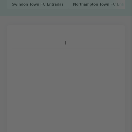
Swindon Town FC
Entradas
Northampton Town FC
Entrada