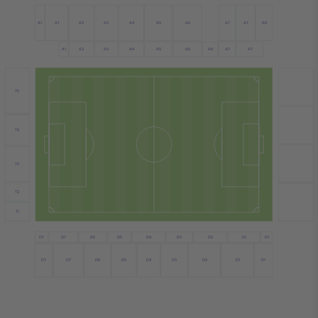
A1
A6
A2
A4
A7
A7
A1
A5
A3
A8
A4
A1
A2
A3
A5
A6
A6
A7
A7
T5
T4
T3
T2
T1
D7
D6
D4
D3
D1
D5
D2
D1
D7
D7
D6
D4
D1
D7
D5
D3
D2
D1