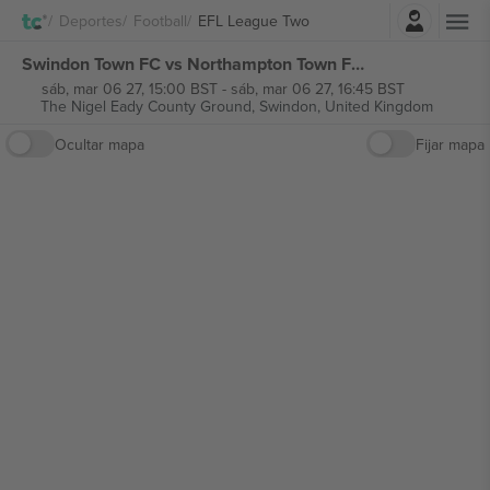
Iniciar sesión
Deportes
Football
EFL League Two
Swindon Town FC vs Northampton Town FC EFL League Two entradas
sáb, mar 06 27, 15:00 BST
-
sáb, mar 06 27, 16:45 BST
The Nigel Eady County Ground,
Swindon, United Kingdom
Ocultar mapa
Fijar mapa