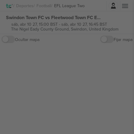
Iniciar sesión
Deportes
Football
EFL League Two
Swindon Town FC vs Fleetwood Town FC EFL League Two entradas
sáb, abr 10 27, 15:00 BST
-
sáb, abr 10 27, 16:45 BST
The Nigel Eady County Ground,
Swindon, United Kingdom
Ocultar mapa
Fijar mapa