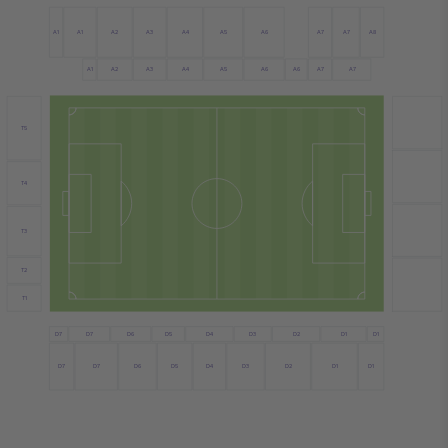
A1
A6
A2
A4
A7
A7
A1
A5
A3
A8
A4
A1
A2
A3
A5
A6
A6
A7
A7
T5
T4
T3
T2
T1
D7
D6
D4
D3
D1
D5
D2
D1
D7
D7
D6
D4
D1
D7
D5
D3
D2
D1