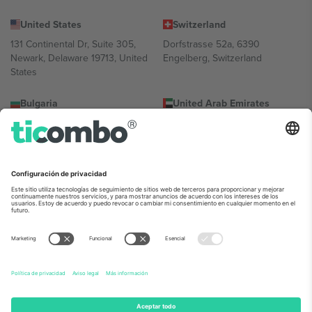
United States
Switzerland
131 Continental Dr, Suite 305,
Dorfstrasse 52a, 6390
Newark, Delaware 19713, United
Engelberg, Switzerland
States
Bulgaria
United Arab Emirates
Regus Sofia City West, bul
UAE Dubai Silicon Oasis, DDP
Totleben 53-55, 1606 Sofia,
Building A1, Office 302, Dubai,
Bulgaria
United Arab Emirates
Mexico
Av Chapultepec 360, Roma
Norte, Cuauhtémoc, 06700
Ciudad de México, CDMX,
Mexico
La entidad jurídica del proveedor de la plataforma puede variar en
función de la ubicación, el evento y/o el dominio. Para más
información, consulte la página específica del evento, el pie de
imprenta y las condiciones.,
Imprimir
y
Términos.
© 2026 Ticombo.