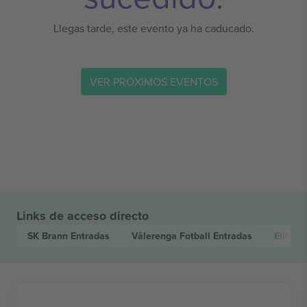
Llegas tarde, este evento ya ha caducado.
VER PRÓXIMOS EVENTOS
Links de acceso directo
SK Brann
Entradas
Vålerenga Fotball
Entradas
Elitese