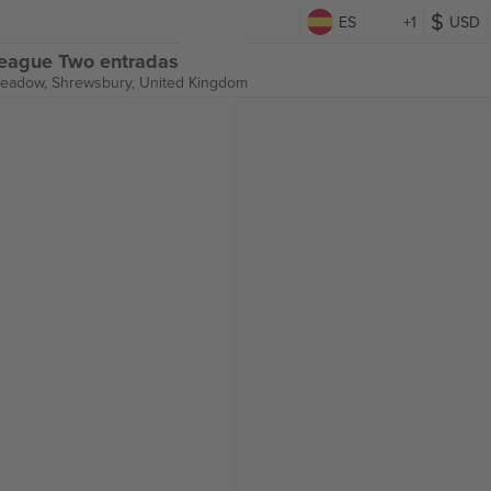
ES
+1
USD
eague Two entradas
Meadow,
Shrewsbury, United Kingdom