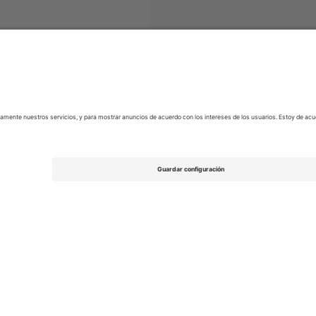
ntradas
EFL League Two
Entradas