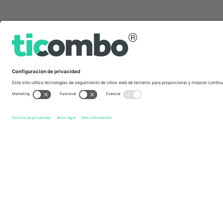
Links de acceso directo
Shrewsbury Town FC
Entradas
Cheltenham Town FC
E