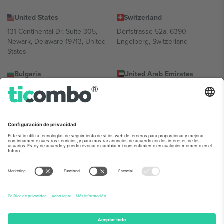
United States
Switzerland
131 Continental Dr, Suite 305,
Dorfstrasse 52a, 6390
Newark, Delaware 19713, United
Engelberg, Switzerland
States
Bulgaria
United Arab Emirates
Regus Sofia City West, bul
UAE Dubai Silicon Oasis, DDP
Totleben 53-55, 1606 Sofia,
Building A1, Office 302, Dubai,
Bulgaria
United Arab Emirates
Mexico
Av Chapultepec 360, Roma
Norte, Cuauhtémoc, 06700
Ciudad de México, CDMX,
Mexico
La entidad jurídica del proveedor de la plataforma puede variar en
función de la ubicación, el evento y/o el dominio. Para más
información, consulte la página específica del evento, el pie de
imprenta y las condiciones.,
Imprimir
y
Términos.
© 2026 Ticombo.