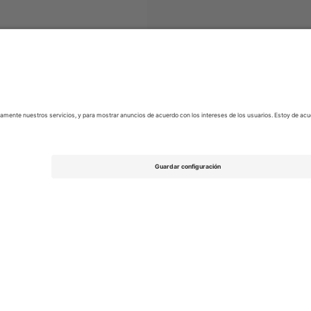
as
EFL League Two
Entradas