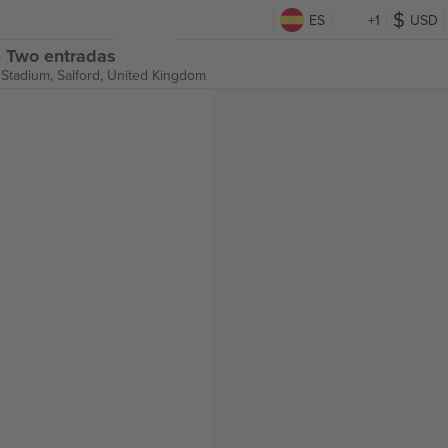
ES
+1
USD
e Two entradas
 Stadium,
Salford, United Kingdom