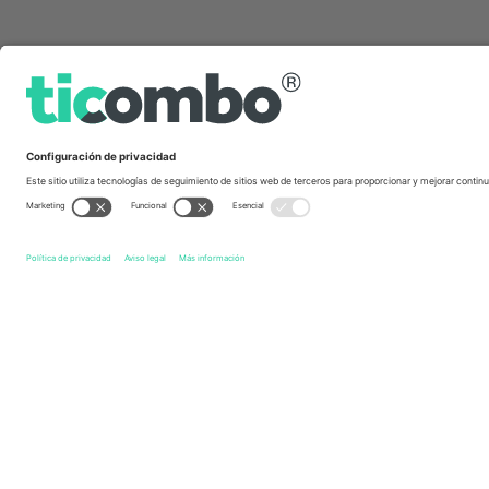
Links de acceso directo
Salford City FC
Entradas
Oldham Athletic AFC
Entrad