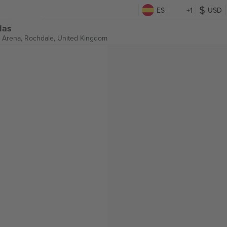
ES
+1
USD
das
l Arena,
Rochdale, United Kingdom