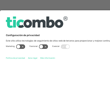
Links de acceso directo
Rochdale AFC
Entradas
Walsall FC
Entradas
EFL 