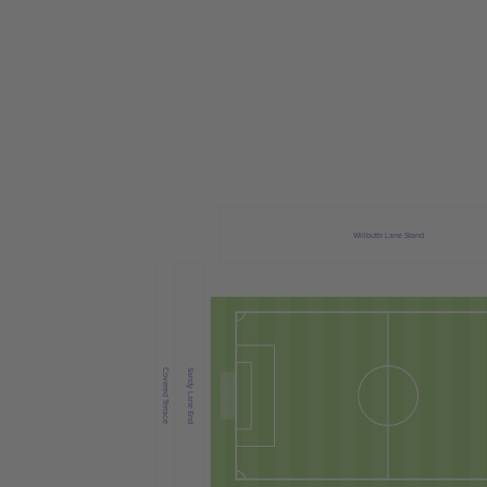
Willbutts Lane Stand
Covered Terrace
Sandy Lane End