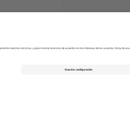
League Two
Entradas