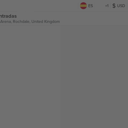
ES
+1
USD
ntradas
 Arena,
Rochdale, United Kingdom