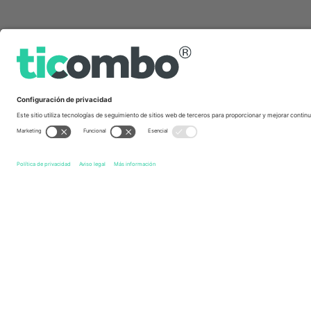
Links de acceso directo
Rochdale AFC
Entradas
Salford City FC
Entradas