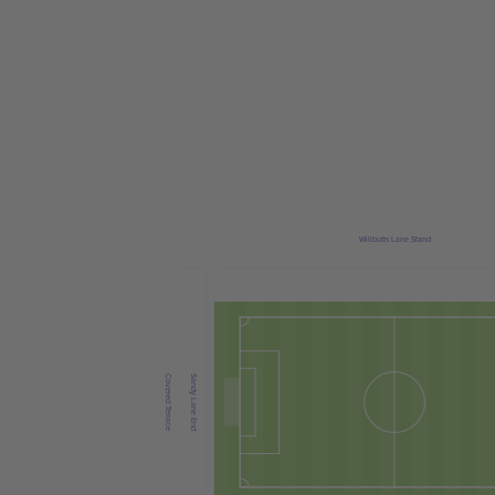
Willbutts Lane Stand
Covered Terrace
Sandy Lane End