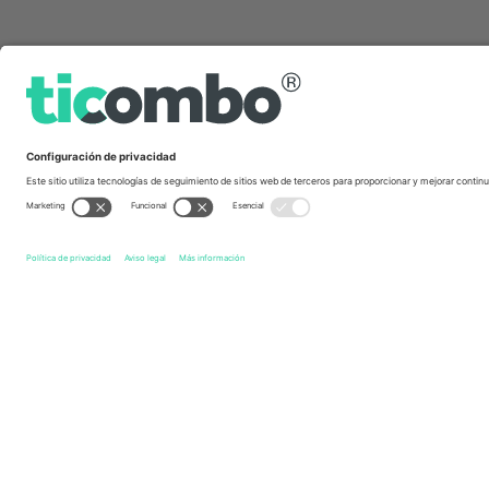
Links de acceso directo
Port Vale FC
Entradas
Cheltenham Town FC
Entradas