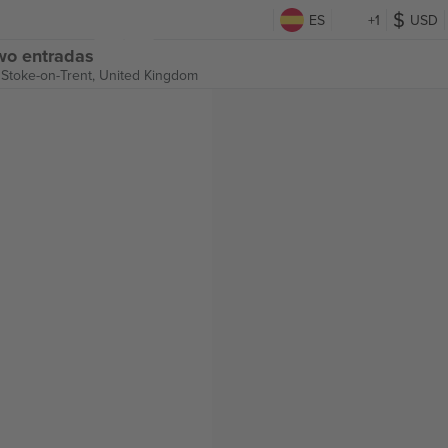
ES
+1
USD
wo entradas
,
Stoke-on-Trent, United Kingdom