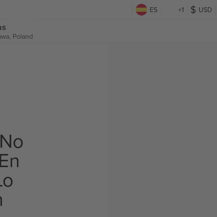
ES
+1
USD
as
wa, Poland
 No
 En
Lo
n