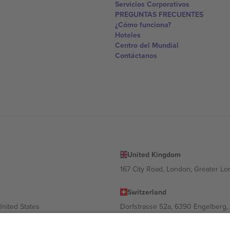
Servicios Corporativos
PREGUNTAS FRECUENTES
¿Cómo funciona?
Hoteles
Centro del Mundial
Contáctanos
United Kingdom
167 City Road, London, Greater L
Switzerland
United States
Dorfstrasse 52a, 6390 Engelberg, 
United Arab Emirates