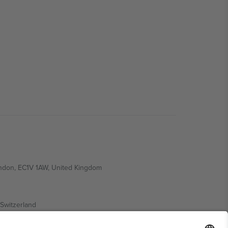
ondon, EC1V 1AW, United Kingdom
Switzerland