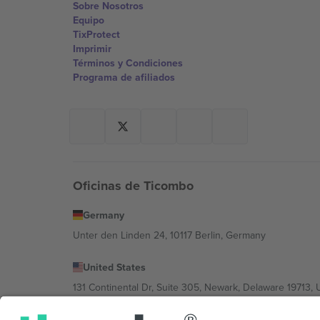
Sobre Nosotros
Equipo
TixProtect
Imprimir
Términos y Condiciones
Programa de afiliados
Oficinas de Ticombo
Germany
Unter den Linden 24, 10117 Berlin, Germany
United States
131 Continental Dr, Suite 305, Newark, Delaware 19713, 
Bulgaria