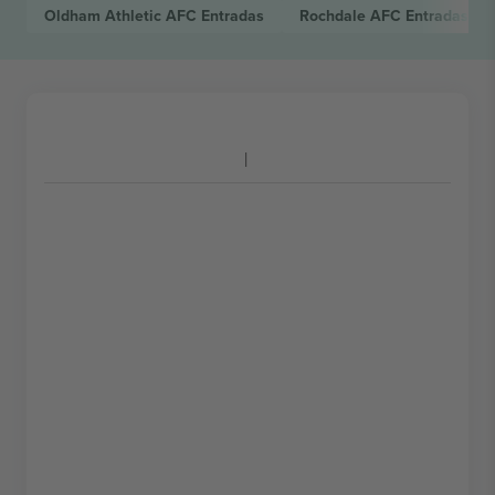
Oldham Athletic AFC
Entradas
Rochdale AFC
Entradas