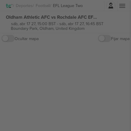
Iniciar sesión
Deportes
Football
EFL League Two
Oldham Athletic AFC vs Rochdale AFC EFL League Two entradas
sáb, abr 17 27, 15:00 BST
-
sáb, abr 17 27, 16:45 BST
Boundary Park,
Oldham, United Kingdom
Ocultar mapa
Fijar mapa