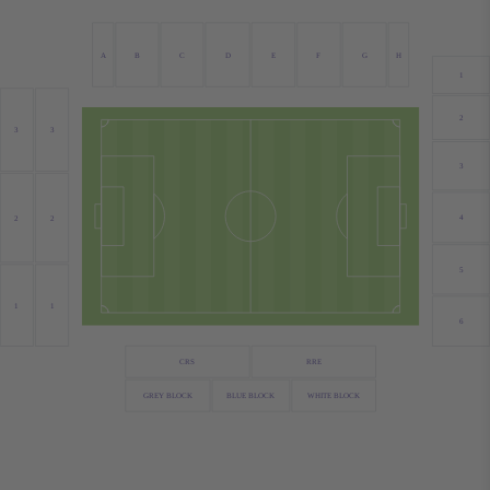
A
B
C
D
E
F
G
H
1
2
3
3
3
4
2
2
5
1
1
6
CRS
RRE
GREY BLOCK
BLUE BLOCK
WHITE BLOCK