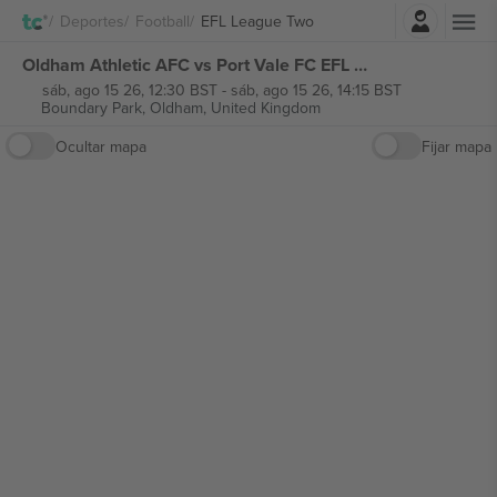
Iniciar sesión
Deportes
Football
EFL League Two
Oldham Athletic AFC vs Port Vale FC EFL League Two entradas
sáb, ago 15 26, 12:30 BST
-
sáb, ago 15 26, 14:15 BST
Boundary Park,
Oldham, United Kingdom
Ocultar mapa
Fijar mapa