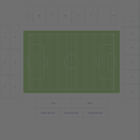
A
B
C
D
E
F
G
H
1
2
3
3
3
4
2
2
5
1
1
6
CRS
RRE
GREY BLOCK
BLUE BLOCK
WHITE BLOCK