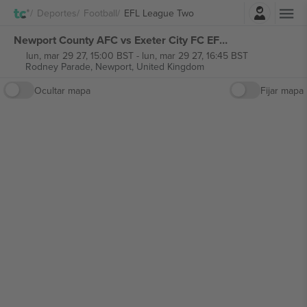
Iniciar sesión
Deportes
Football
EFL League Two
Newport County AFC vs Exeter City FC EFL League Two entradas
lun, mar 29 27, 15:00 BST
-
lun, mar 29 27, 16:45 BST
Rodney Parade,
Newport, United Kingdom
Ocultar mapa
Fijar mapa