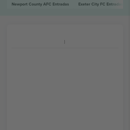
Newport County AFC
Entradas
Exeter City FC
Entradas