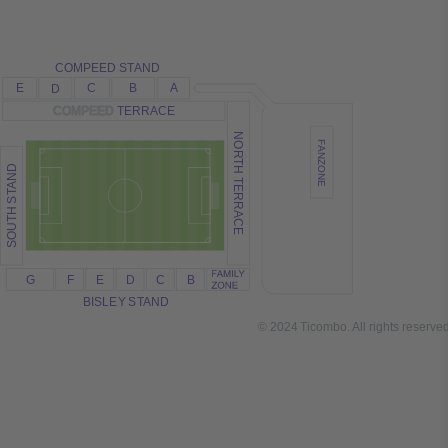
COMPEED S
T
AND
E
C
B
A
D
COMPEED
TERRACE
NO
F
ANZONE
R
TH
AND
TERRACE
T
SOUTH S
G
F
E
D
C
B
BISLE
Y
 S
T
AND
© 2024
T
icombo.
All rights reserve