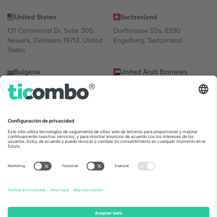
United States
Switzerland
131 Continental Dr, Suite 305,
Dorfstrasse 52a, 6390
Newark, Delaware 19713, United
Engelberg, Switzerland
States
Bulgaria
United Arab Emirates
Regus Sofia City West, bul
UAE Dubai Silicon Oasis, DDP
Totleben 53-55, 1606 Sofia,
Building A1, Office 302, Dubai,
Bulgaria
United Arab Emirates
Mexico
Av Chapultepec 360, Roma
Norte, Cuauhtémoc, 06700
Ciudad de México, CDMX,
Mexico
La entidad jurídica del proveedor de la plataforma puede variar en
función de la ubicación, el evento y/o el dominio. Para más
información, consulte la página específica del evento, el pie de
imprenta y las condiciones.,
Imprimir
y
Términos.
© 2026 Ticombo.