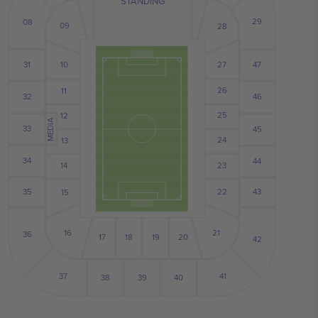
STANDING
29
08
09
28
10
31
27
47
26
11
32
46
25
12
MEDIA
33
45
24
13
34
44
14
23
35
43
22
15
21
16
36
17
19
18
20
42
37
41
39
40
38