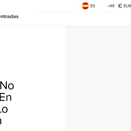
ES
+49
EU
entradas
 No
 En
Lo
n