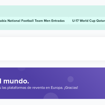
rabia National Football Team Men
Entradas
U-17 World Cup Qata
el mundo.
las plataformas de reventa en Europa. ¡Gracias!