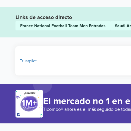
Links de acceso directo
France National Football Team Men
Entradas
Saudi A
Trustpilot
¡GRACIAS!
El mercado no 1 en 
Ticombo® ahora es el más seguido de todas 