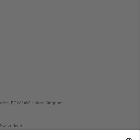
ondon, EC1V 1AW, United Kingdom
Switzerland