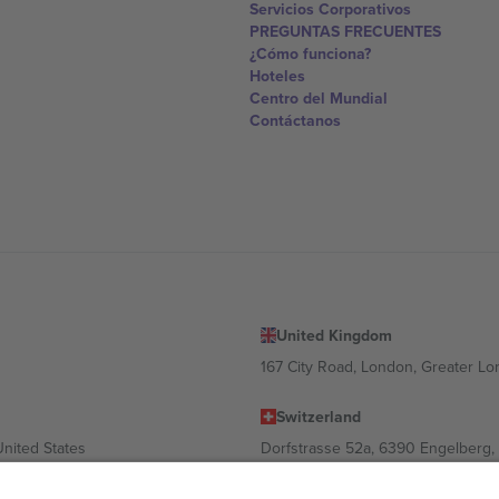
Servicios Corporativos
PREGUNTAS FRECUENTES
¿Cómo funciona?
Hoteles
Centro del Mundial
Contáctanos
United Kingdom
167 City Road, London, Greater L
Switzerland
United States
Dorfstrasse 52a, 6390 Engelberg, 
United Arab Emirates