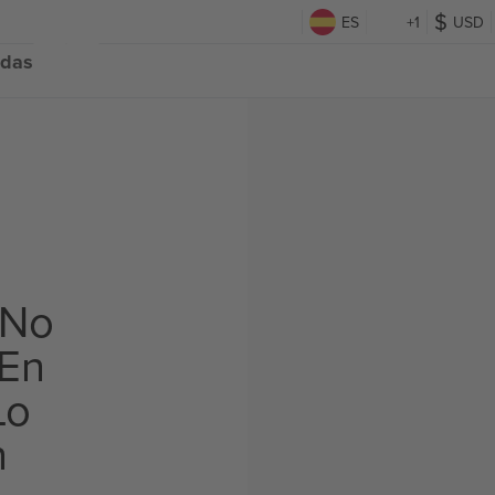
ES
+1
USD
adas
 No
 En
Lo
n