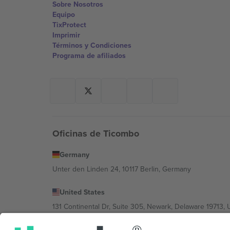
Sobre Nosotros
Equipo
TixProtect
Imprimir
Términos y Condiciones
Programa de afiliados
Oficinas de Ticombo
Germany
Unter den Linden 24, 10117 Berlin, Germany
United States
131 Continental Dr, Suite 305, Newark, Delaware 19713, 
Bulgaria