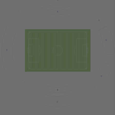
A
V
V
E
G
B
C