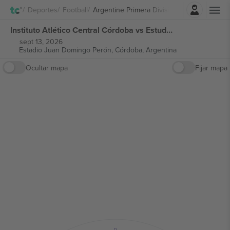
Iniciar sesión
Deportes
Football
Argentine Primera División
Instituto Atlético Central Córdoba vs Estudiantes de Río Cuarto Argentine Primera División entradas
sept 13, 2026
Estadio Juan Domingo Perón,
Córdoba, Argentina
Ocultar mapa
Fijar mapa
D