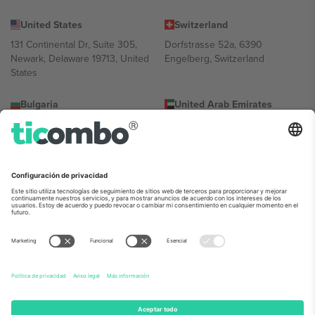
United States
Switzerland
131 Continental Dr, Suite 305,
Dorfstrasse 52a, 6390
Newark, Delaware 19713, United
Engelberg, Switzerland
States
Bulgaria
United Arab Emirates
Regus Sofia City West, bul
UAE Dubai Silicon Oasis, DDP
Totleben 53-55, 1606 Sofia,
Building A1, Office 302, Dubai,
Bulgaria
United Arab Emirates
Mexico
Av Chapultepec 360, Roma
Norte, Cuauhtémoc, 06700
Ciudad de México, CDMX,
Mexico
La entidad jurídica del proveedor de la plataforma puede variar en
función de la ubicación, el evento y/o el dominio. Para más
información, consulte la página específica del evento, el pie de
imprenta y las condiciones.,
Imprimir
y
Términos.
© 2026 Ticombo.