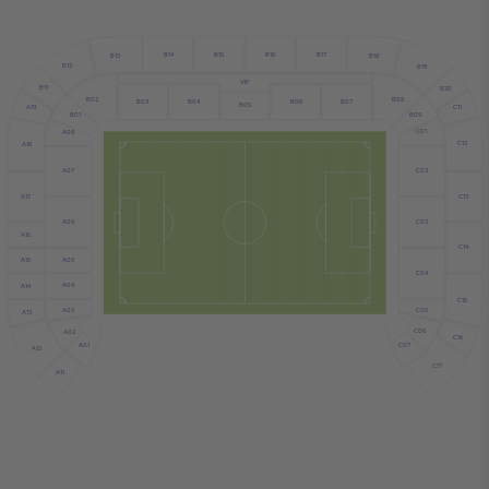
B17
B15
B14
B16
B18
B13
B12
B19
VIP
B11
B20
B02
B08
B04
B03
B06
B07
B05
A19
C11
B09
B01
C01
A08
C12
A18
C02
A07
C13
A17
C03
A06
A16
C14
A05
A15
C04
A04
A14
C15
A03
C05
A13
C06
A02
C16
C07
A01
A12
C17
A11