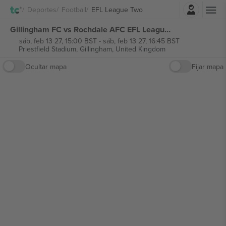
Iniciar sesión
Deportes
Football
EFL League Two
Gillingham FC vs Rochdale AFC EFL League Two entradas
sáb, feb 13 27, 15:00 BST
-
sáb, feb 13 27, 16:45 BST
Priestfield Stadium,
Gillingham, United Kingdom
Ocultar mapa
Fijar mapa