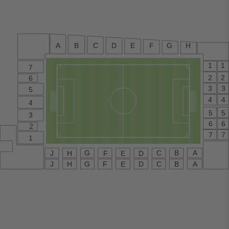
A
B
C
D
E
F
G
H
1
1
7
2
2
6
3
3
5
4
4
4
5
5
3
6
6
2
7
7
1
G
C
B
A
J
H
F
E
D
E
C
B
A
G
F
D
J
H