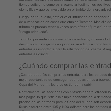
tiempo suficiente como para acumular testimonios positivos q
ejemplifica y que es invaluable en el ámbito de la organiz
Luego, por supuesto, está el valor intrínseco de no tener qu
de autenticación en capas que emplea Ticombo. Más allá de 
tribunales puedan tener a veces para ofrecer "justicia" e
"riesgo adecuado".
Ticombo presenta varios métodos de entrega, incluyendo tra
designados. Esta gama de opciones se adapta a cómo los af
entradas es importante para la satisfacción del cliente. A
entradas es crucial.
¿Cuándo comprar las entrad
¿Cuándo deberías comprar tus entradas para los partidos de
mejor oportunidad de conseguir buenos asientos a buenos precios. A medida que el inv
Copa del Mundo — , los precios tienden a subir.
Normalmente, las secciones con entrada general ofrecen lo
más pagas, lo que refleja la simple economía de la demanda
precios de las entradas para la Copa del Mundo son desorbi
Rusia oscilaron entre 105 y 1.100 dólares para los partido