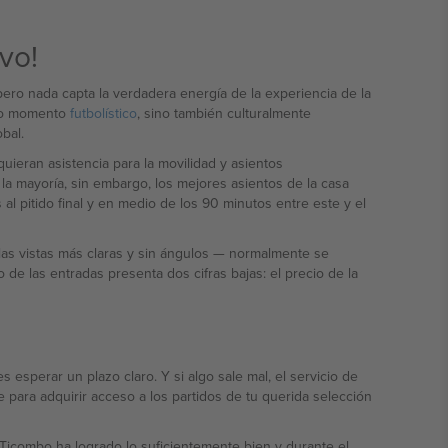
vo!
ero nada capta la verdadera energía de la experiencia de la
ndo momento
futbolístico
, sino también culturalmente
bal.
uieran asistencia para la movilidad y asientos
a mayoría, sin embargo, los mejores asientos de la casa
s claras y sin ángulos — normalmente se
de las entradas presenta dos cifras bajas: el precio de la
esperar un plazo claro. Y si algo sale mal, el servicio de
e para adquirir acceso a los partidos de tu querida selección
e Ticombo ha logrado lo suficientemente bien y durante el