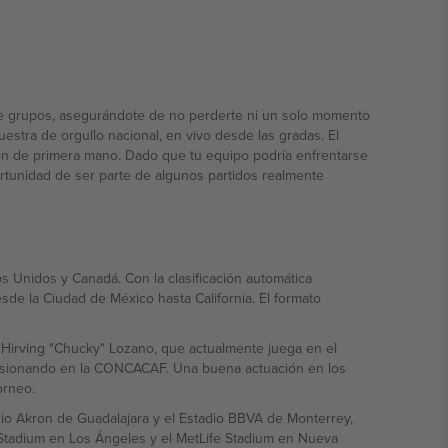
 de grupos, asegurándote de no perderte ni un solo momento
uestra de orgullo nacional, en vivo desde las gradas. El
ión de primera mano. Dado que tu equipo podría enfrentarse
portunidad de ser parte de algunos partidos realmente
s Unidos y Canadá. Con la clasificación automática
esde la Ciudad de México hasta California. El formato
la Hirving "Chucky" Lozano, que actualmente juega en el
presionando en la CONCACAF. Una buena actuación en los
orneo.
io Akron de Guadalajara y el Estadio BBVA de Monterrey,
i Stadium en Los Ángeles y el MetLife Stadium en Nueva