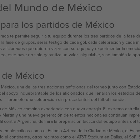
 del Mundo de México
 para los partidos de México
ada te permite seguir a tu equipo durante los tres partidos de la fase
e la fase de grupos, serás testigo de cada gol, cada celebración y cada m
os aficionados que quieren viajar con su equipo y experimentar la emoc
neo, este pase no solo garantiza un valor inigualable, sino también la o
l de México
éxico, una de las tres naciones anfitrionas del torneo junto con Estado
y del apoyo inquebrantable de los aficionados que llenarán los estadios d
ampliado — 48 equipos, 64 partidos y 16 ciudades anfitrionas — promete una celebración sin precedentes del fútbol mundial.
tilla de México combina experiencia con nueva energía. El extremo estrel
nry Martín y una nueva generación de talentos nacionales continúan im
il contra Argentina, definirá la preparación táctica del equipo antes del t
 emblemáticos como el Estadio Azteca de la Ciudad de México, el Estad
odo el continente, otros recintos como el AT&T Stadium en Dallas, el SoF