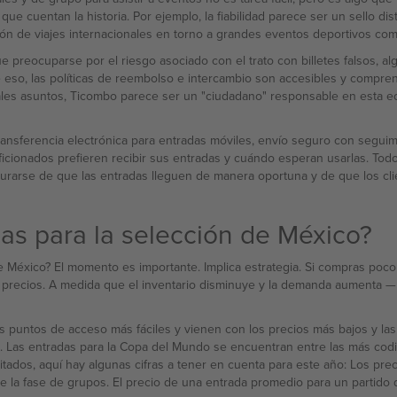
ue cuentan la historia. Por ejemplo, la fiabilidad parece ser un sello d
ación de viajes internacionales en torno a grandes eventos deportivos co
e preocuparse por el riesgo asociado con el trato con billetes falsos, alg
eso, las políticas de reembolso e intercambio son accesibles y compren
n tales asuntos, Ticombo parece ser un "ciudadano" responsable en esta
nsferencia electrónica para entradas móviles, envío seguro con seguimie
icionados prefieren recibir sus entradas y cuándo esperan usarlas. To
segurarse de que las entradas lleguen de manera oportuna y de que los c
as para la selección de México?
 México? El momento es importante. Implica estrategia. Si compras poco
entario disminuye y la demanda aumenta — especialmente para partidos imprescindibles al estilo de la
s puntos de acceso más fáciles y vienen con los precios más bajos y la
. Las entradas para la Copa del Mundo se encuentran entre las más codic
tados, aquí hay algunas cifras a tener en cuenta para este año: Los pre
s de la fase de grupos. El precio de una entrada promedio para un part