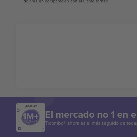
dólares en comparación con el último torneo.
¡GRACIAS!
El mercado no 1 en 
Ticombo® ahora es el más seguido de todas 