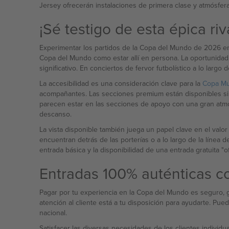
Jersey ofrecerán instalaciones de primera clase y atmósfera
¡Sé testigo de esta épica ri
Experimentar los partidos de la Copa del Mundo de 2026 en 
Copa del Mundo como estar allí en persona. La oportunida
significativo. En conciertos de fervor futbolístico a lo largo 
La accesibilidad es una consideración clave para la
Copa Mu
acompañantes. Las secciones premium están disponibles si d
parecen estar en las secciones de apoyo con una gran atmósfera — 68.000 espectadores, por así decirlo, en los momentos previos al pitido final y en medio de los 90 minut
descanso.
La vista disponible también juega un papel clave en el valor de ca
encuentran detrás de las porterías o a lo largo de la línea
entrada básica y la disponibilidad de una entrada gratuita "of
Entradas 100% auténticas c
Pagar por tu experiencia en la Copa del Mundo es seguro, gr
atención al cliente está a tu disposición para ayudarte. Pue
nacional.
Satisfacer las diversas necesidades de los clientes individu