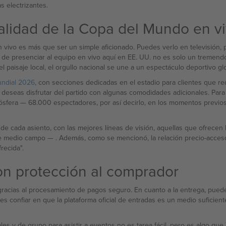
s electrizantes.
validad de la Copa del Mundo en vi
vivo es más que ser un simple aficionado. Puedes verlo en televisión, p
d de presenciar al equipo en vivo aquí en EE. UU. no es solo un treme
del paisaje local, el orgullo nacional se une a un espectáculo deportivo glo
ndial 2026
, con secciones dedicadas en el estadio para clientes que req
eseas disfrutar del partido con algunas comodidades adicionales. Para l
os entre este y el
da asiento, con las mejores líneas de visión, aquellas que ofrecen las vistas má
 de medio campo — . Además, como se mencionó, la relación precio-acceso 
recida".
on protección al comprador
acias al procesamiento de pagos seguro. En cuanto a la entrega, puedes 
des confiar en que la plataforma oficial de entradas es un medio suficient
ales y de grupo para asistir a eventos no es tarea fácil, pero es algo qu