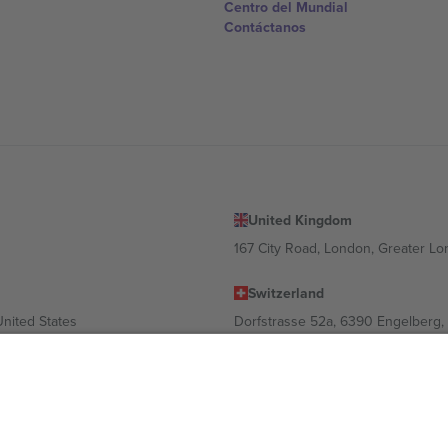
Centro del Mundial
Contáctanos
United Kingdom
167 City Road, London, Greater L
Switzerland
United States
Dorfstrasse 52a, 6390 Engelberg, 
United Arab Emirates
ulgaria
UAE Dubai Silicon Oasis, DDP Buil