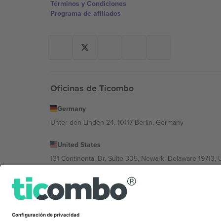
Términos y Condiciones
Programa de afiliados
Oficinas de Ticombo
Germany
Unter den Linden 24, 10117 Berlin, Germany
United States
131 Continental Dr, Suite 305, Newark, Delaware 19713, 
Bulgaria
Regus Sofia City West, bul Totleben 53-55, 1606 Sofia, B
Mexico