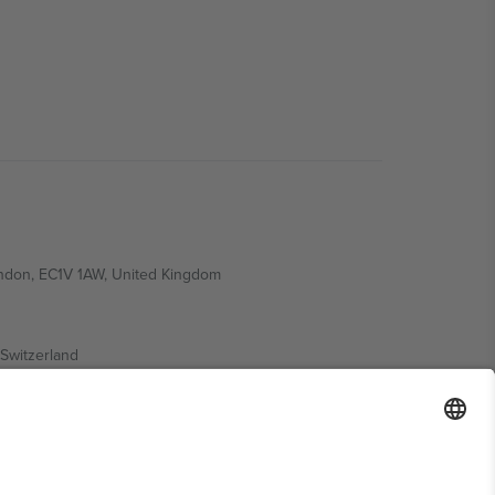
ondon, EC1V 1AW, United Kingdom
Switzerland
ding A1, Office 302, Dubai, United Arab Emirates