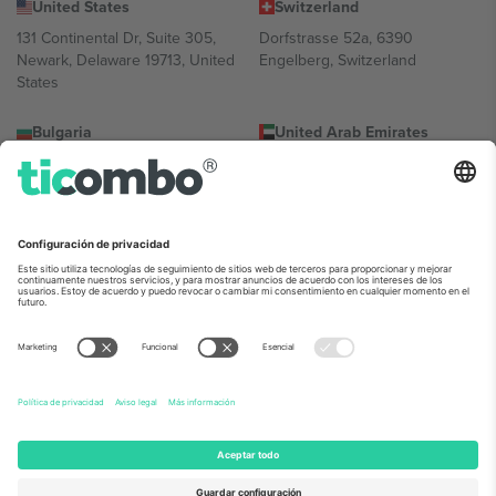
United States
Switzerland
131 Continental Dr, Suite 305,
Dorfstrasse 52a, 6390
Newark, Delaware 19713, United
Engelberg, Switzerland
States
Bulgaria
United Arab Emirates
Regus Sofia City West, bul
UAE Dubai Silicon Oasis, DDP
Totleben 53-55, 1606 Sofia,
Building A1, Office 302, Dubai,
Bulgaria
United Arab Emirates
Mexico
Av Chapultepec 360, Roma
Norte, Cuauhtémoc, 06700
Ciudad de México, CDMX,
Mexico
La entidad jurídica del proveedor de la plataforma puede variar en
función de la ubicación, el evento y/o el dominio. Para más
información, consulte la página específica del evento, el pie de
imprenta y las condiciones.,
Imprimir
y
Términos.
© 2026 Ticombo.
Todos los derechos reservados.