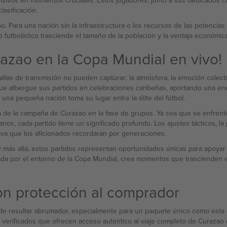
ecisivos en momentos cruciales. Estos jugadores, junto a sus dedicados 
lasificación.
. Para una nación sin la infraestructura o los recursos de las potencias f
 futbolístico trasciende el tamaño de la población y la ventaja económica
razao en la Copa Mundial en vivo!
tallas de transmisión no pueden capturar: la atmósfera, la emoción colec
 albergue sus partidos en celebraciones caribeñas, aportando una energía
una pequeña nación toma su lugar entre la élite del fútbol.
 de la campaña de Curazao en la fase de grupos. Ya sea que se enfrenten
 cada partido tiene un significado profundo. Los ajustes tácticos, la pr
tiva que los aficionados recordarán por generaciones.
 más allá, estos partidos representan oportunidades únicas para apoyar 
cada por el entorno de la Copa Mundial, crea momentos que trascienden 
on protección al comprador
e resultar abrumador, especialmente para un paquete único como esta of
 verificados que ofrecen acceso auténtico al viaje completo de Curazao 