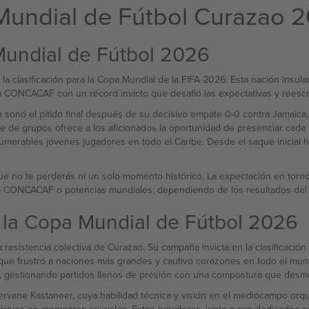
Mundial de Fútbol Curazao 
Mundial de Fútbol 2026
 clasificación para la Copa Mundial de la FIFA 2026. Esta nación insula
a CONCACAF con un récord invicto que desafió las expectativas y reescrib
onó el pitido final después de su decisivo empate 0-0 contra Jamaica, C
fase de grupos ofrece a los aficionados la oportunidad de presenciar ca
merables jóvenes jugadores en todo el Caribe. Desde el saque inicial ha
que no te perderás ni un solo momento histórico. La expectación en torn
 la CONCACAF o potencias mundiales, dependiendo de los resultados del
 la Copa Mundial de Fútbol 2026
y la resistencia colectiva de Curazao. Su campaña invicta en la clasifica
ue frustró a naciones más grandes y cautivó corazones en todo el mund
l, gestionando partidos llenos de presión con una compostura que desmen
rvane Kastaneer, cuya habilidad técnica y visión en el mediocampo orq