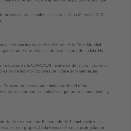
compañeros de equipo, encarnaron el espíritu colectivo que
utbolísticas tradicionales, alcanzar la
Copa Mundial 2026
.
tiva y el drama improvisado del
fútbol
de la Copa Mundial.
 vibrante que refleja la riqueza cultural de su isla. No
 a rivales de la CONCACAF familiares de la clasificación o
esión de las implicaciones de la fase eliminatoria, las
a Curazao en el escenario más grande del fútbol. La
el
deporte
, experiencias colectivas que unen comunidades y
erta de tres partidos. El mercado de Ticombo elimina la
en la fase de grupos. Cada transacción está protegida por