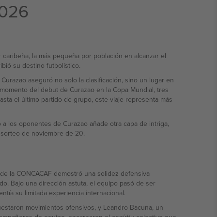
2026
r caribeña, la más pequeña por población en alcanzar el
ió su destino futbolístico.
urazao aseguró no solo la clasificación, sino un lugar en
da momento del debut de Curazao en la Copa Mundial, tres
sta el último partido de grupo, este viaje representa más
o a los oponentes de Curazao añade otra capa de intriga,
 sorteo de noviembre de 20.
ción de la CONCACAF demostró una solidez defensiva
o. Bajo una dirección astuta, el equipo pasó de ser
tía su limitada experiencia internacional.
uestaron movimientos ofensivos, y Leandro Bacuna, un