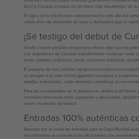
delantero versátil cuyos instintos goleadores resultaron d
llevó a Curazao a través de las fases más desafiantes de la c
El logro de la clasificación resuena mucho más allá del campo
valida años de desarrollo de base y demuestra que el mérito
¡Sé testigo del debut de Cu
Asistir a estos partidos en persona ofrece algo que las pan
Los seguidores de Curazao transformarán cualquier sede que
serán partidos ordinarios; serán ocasiones históricas donde 
El paquete de tres partidos asegura una cobertura completa
se pongan a prueba contra gigantes europeos o sudamericanos,
batallas individuales, cada elemento contribuye a una narra
Para las comunidades de la diáspora en América del Norte y
conexión emocional entre jugadores y aficionados, amplifi
crean recuerdos duraderos.
Entradas 100% auténticas c
Navegar por la venta de entradas para la Copa Mundial pued
incertidumbre al conectar a los aficionados con vendedores