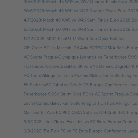
30/6/2028: Match 45 W39 vs W37 Quarter Finals Euro 2028
30/6/2028: Match 46 W41 vs W42 Quarter Finals Euro 2028
4/7/2028: Match 49 W45 vs W46 Semi Finals Euro 2028 Bol
5/7/2028: Match 50 W47 vs W48 Semi Finals Euro 2028 Bol
13/12/2026: M104 Final U-17 World Cup Qatar Boletos
OFI Crete F.C. vs Maccabi Tel Aviv FC/PFC CSKA Sofia Euro
AC Sparta Prague/Olympique Lyonnais vs Fenerbahçe SK/S
FC Hradec Králové/Besiktas JK vs GNK Dinamo Zagreb/FK K
FC Thun/Víkingur vs Lech Poznan/Klaksvíkar Itrottarfelag E
FK Partizan/FC Tobol vs Getafe CF Europa Conference Leag
Fenerbahçe SK/SK Sturm Graz FC vs AC Sparta Prague/Oly
Lech Poznan/Klaksvíkar Itrottarfelag vs FC Thun/Víkingur E
Maccabi Tel Aviv FC/PFC CSKA Sofia vs OFI Crete F.C. Euro
6/8/2026: Inter Club d'Escaldes vs FC Flora Europa Confer
6/8/2026: Tre Fiori FC vs FC Drita Europa Conference Leag