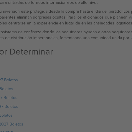
ra entradas de torneos internacionales de alto nivel.
 inversión esté protegida desde la compra hasta el día del partido. Los 
sparentes eliminan sorpresas ocultas. Para los aficionados que planean v
ndoles centrarse en la experiencia en lugar de en las ansiedades logísticas
cosistema de confianza donde los seguidores ayudan a otros seguidores 
es de distribución impersonales, fomentando una comunidad unida por la 
or Determinar
7 Boletos
Boletos
7 Boletos
27 Boletos
Boletos
2027 Boletos