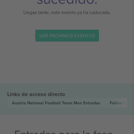
Llegas tarde, este evento ya ha caducado.
VER PRÓXIMOS EVENTOS
Links de acceso directo
Austria National Football Team Men
Entradas
Follow My 
Entradas para la fase