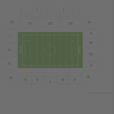
J
L
F2
N
U1
U2
U3
O
I
S1
H
S2
G
P
Q
F1
D
E
B
A
C
© 2024 Ticombo. All rights reserved