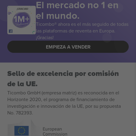
El mercado no 1 en
¡GRACIAS!
el mundo.
Ticombo® ahora es el más seguido de todas
las plataformas de reventa en Europa.
¡Gracias!
EMPIEZA A VENDER
Sello de excelencia por comisión
de la UE.
Ticombo GmbH (empresa matriz) es reconocida en el
Horizonte 2020, el programa de financiamiento de
investigación e innovación de la UE, por su propuesta
No. 782393.