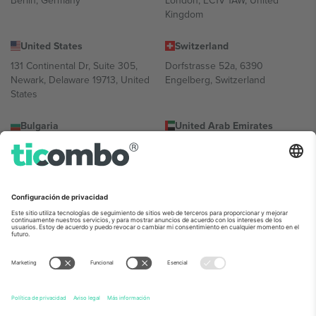
Berlin, Germany
London, EC1V 1AW, United
Kingdom
United States
Switzerland
131 Continental Dr, Suite 305,
Dorfstrasse 52a, 6390
Newark, Delaware 19713, United
Engelberg, Switzerland
States
Bulgaria
United Arab Emirates
Regus Sofia City West, bul
UAE Dubai Silicon Oasis, DDP
Totleben 53-55, 1606 Sofia,
Building A1, Office 302, Dubai,
Bulgaria
United Arab Emirates
Mexico
Av Chapultepec 360, Roma
Norte, Cuauhtémoc, 06700
Ciudad de México, CDMX,
Mexico
La entidad jurídica del proveedor de la plataforma puede variar en
función de la ubicación, el evento y/o el dominio. Para más