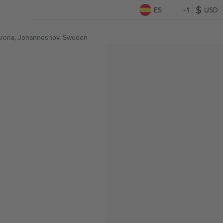
ES
+1
USD
Arena,
Johanneshov, Sweden