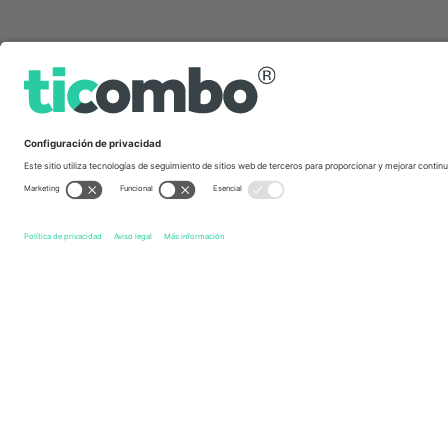
Links de acceso directo
Djurgårdens IF
Entradas
Mjällby AIF
Entradas
All