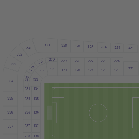
330
329
328
327
326
325
331
324
332
230
226
229
228
227
225
231
333
232
224
130
128
127
129
126
125
131
233
133
334
234
134
335
235
135
236
136
336
237
137
337
238
138