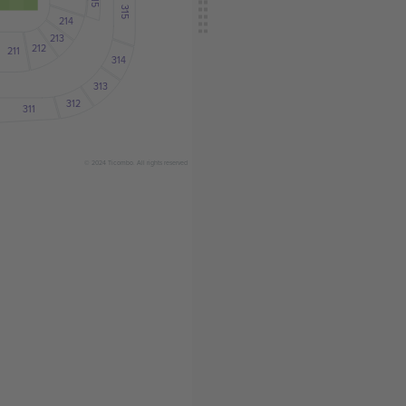
215
315
214
213
212
211
314
313
312
311
© 2024 Ticombo. All rights reserved