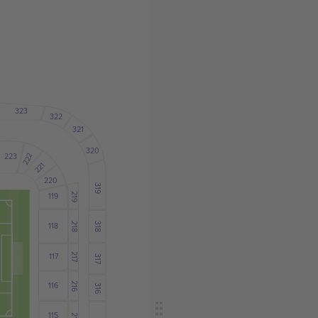
323
322
321
320
222
223
221
220
319
219
119
218
118
318
117
217
317
216
116
316
115