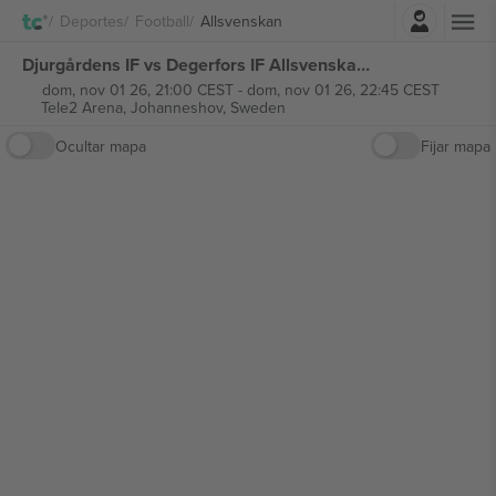
Iniciar sesión
Deportes
Football
Allsvenskan
Djurgårdens IF vs Degerfors IF Allsvenskan entradas
dom, nov 01 26, 21:00 CEST
-
dom, nov 01 26, 22:45 CEST
Tele2 Arena,
Johanneshov, Sweden
Ocultar mapa
Fijar mapa