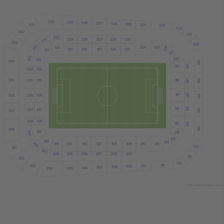
330
329
328
327
326
325
331
324
323
322
332
321
230
226
229
228
227
225
231
333
320
232
222
224
223
130
128
127
129
126
125
131
221
233
220
133
334
319
119
219
234
134
335
118
235
135
218
318
117
236
136
217
336
317
116
216
237
137
316
337
238
138
115
215
315
338
101
214
201
213
103
212
202
104
105
108
106
107
210
211
109
314
301
203
204
207
206
205
208
209
313
302
312
311
303
310
309
308
307
306
305
304
© 2024 Ticombo. All rights reserved