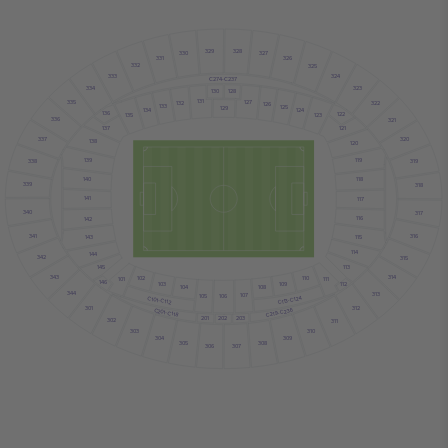
329
328
330
327
331
326
332
325
333
324
C274-C237
334
323
130
128
131
127
335
322
132
126
133
125
129
134
124
136
122
123
135
336
321
121
137
337
320
138
120
139
119
338
319
140
118
339
318
141
117
340
317
116
142
341
316
115
143
114
144
342
315
145
113
343
314
102
110
111
101
146
103
109
112
108
104
344
313
107
105
106
C113-C124
C101-C112
301
312
C219-C236
C201-C118
201
203
202
302
311
303
310
304
309
305
308
307
306