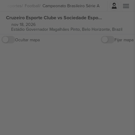
Iniciar sesión
Deportes
Football
Campeonato Brasileiro Série A
Cruzeiro Esporte Clube vs Sociedade Esportiva Palmeiras Campeonato Brasileiro Série A entradas
nov 18, 2026
Estádio Governador Magalhães Pinto,
Belo Horizonte, Brazil
Ocultar mapa
Fijar mapa