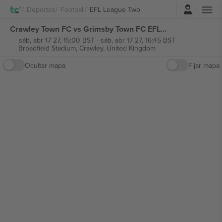
Iniciar sesión
Deportes
Football
EFL League Two
Crawley Town FC vs Grimsby Town FC EFL League Two entradas
sáb, abr 17 27, 15:00 BST
-
sáb, abr 17 27, 16:45 BST
Broadfield Stadium,
Crawley, United Kingdom
Ocultar mapa
Fijar mapa