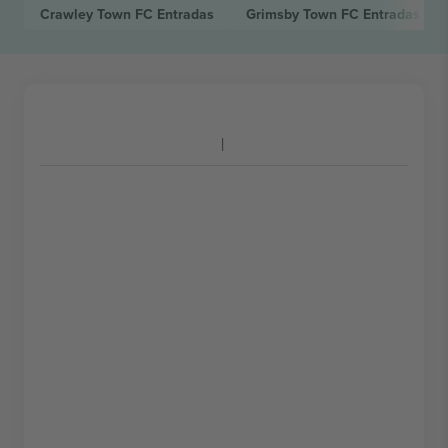
Crawley Town FC
Entradas
Grimsby Town FC
Entradas