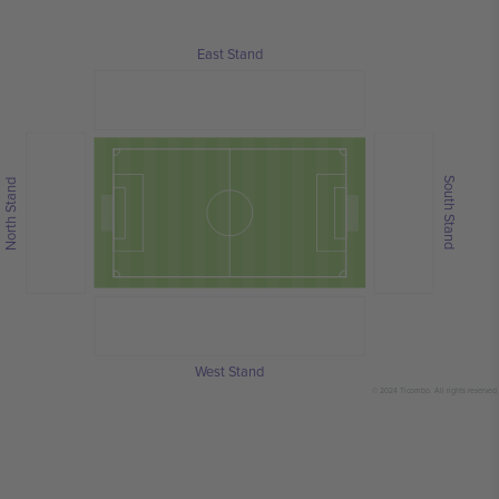
East Stand
South Stand
North Stand
West Stand
© 2024 Ticombo. All rights reserved