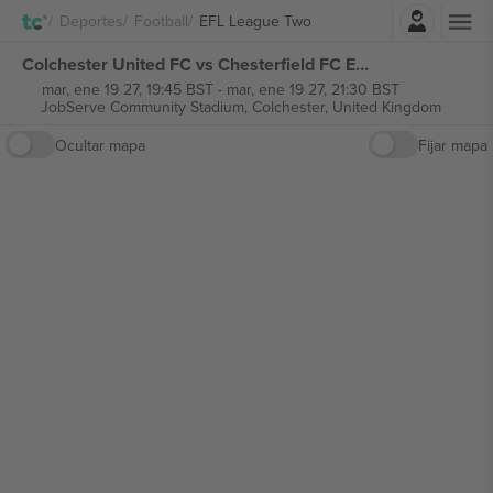
Iniciar sesión
Deportes
Football
EFL League Two
Colchester United FC vs Chesterfield FC EFL League Two entradas
mar, ene 19 27, 19:45 BST
-
mar, ene 19 27, 21:30 BST
JobServe Community Stadium,
Colchester, United Kingdom
Ocultar mapa
Fijar mapa