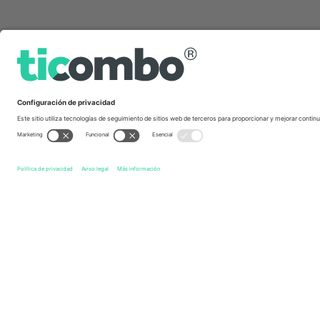
Links de acceso directo
Club Atlético Belgrano
Entradas
Defensa y Justicia
En