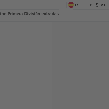
n
ES
+1
USD
tine Primera División entradas