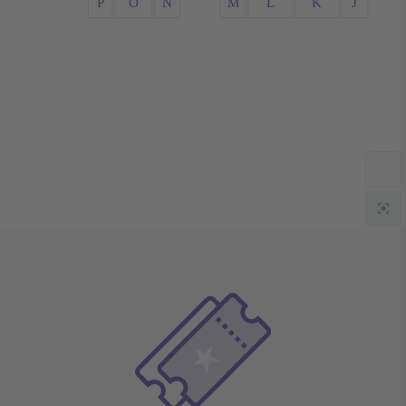
P
O
N
M
L
K
J