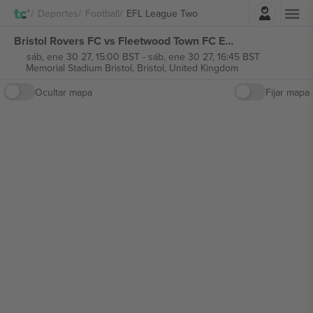
Iniciar sesión
Deportes
Football
EFL League Two
Bristol Rovers FC vs Fleetwood Town FC EFL League Two entradas
sáb, ene 30 27, 15:00 BST
-
sáb, ene 30 27, 16:45 BST
Memorial Stadium Bristol,
Bristol, United Kingdom
Ocultar mapa
Fijar mapa