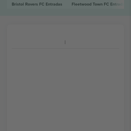
Bristol Rovers FC
Entradas
Fleetwood Town FC
Entradas