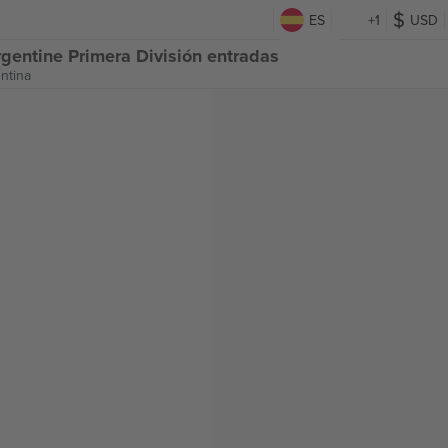
n
ES
+1
USD
rgentine Primera División entradas
ntina