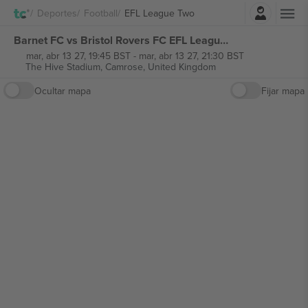
Iniciar sesión
Deportes
Football
EFL League Two
Barnet FC vs Bristol Rovers FC EFL League Two entradas
mar, abr 13 27, 19:45 BST
-
mar, abr 13 27, 21:30 BST
The Hive Stadium,
Camrose, United Kingdom
Ocultar mapa
Fijar mapa