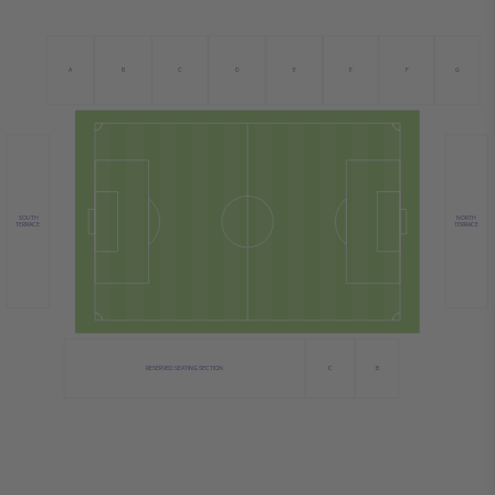
C
B
D
E
A
E
F
G
NORTH
SOUTH
TERRACE
TERRACE
C
RESERVED SEATING SECTION
B