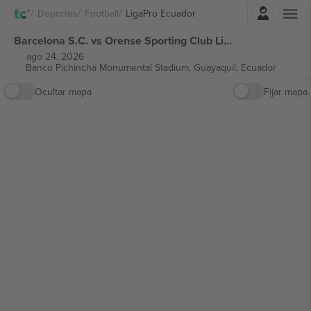
Iniciar sesión
Deportes
Football
LigaPro Ecuador
Barcelona S.C. vs Orense Sporting Club LigaPro Ecuador entradas
ago 24, 2026
Banco Pichincha Monumental Stadium,
Guayaquil, Ecuador
Ocultar mapa
Fijar mapa