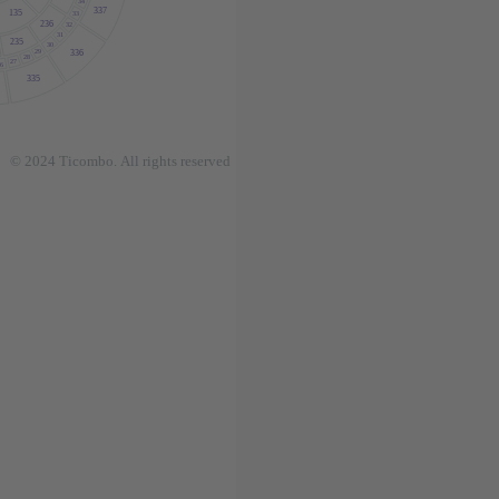
34
337
135
33
236
32
31
235
30
336
29
28
27
26
335
© 2024
T
icombo.
All rights reserved