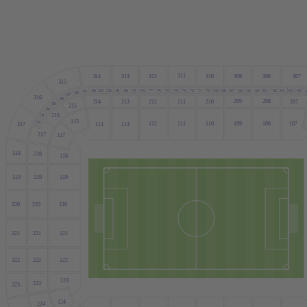
31
1
3
14
3
13
3
12
3
10
309
308
307
3
15
84
83
82
81
80
79
78
77
76
75
74
73
72
71
70
69
68
67
66
65
64
63
62
61
60
59
5
85
86
87
3
16
88
209
208
2
14
2
13
2
12
21
1
2
10
207
89
2
15
90
2
16
91
1
15
92
1
12
11
1
1
10
109
108
107
3
17
1
14
1
13
2
17
1
17
3
18
2
18
1
18
3
19
2
19
1
19
320
220
120
321
221
121
322
222
122
123
223
323
124
224