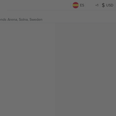
ES
+1
USD
ends Arena,
Solna, Sweden