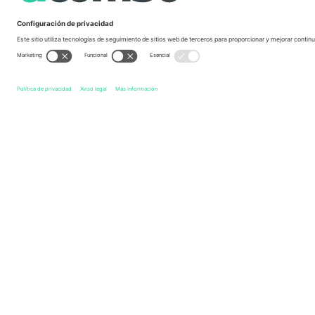
Links de acceso directo
AIK Fotboll
Entradas
BK Häcken
Entradas
Allsve