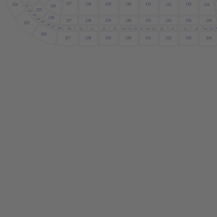
127
131
128
129
130
133
132
324
134
126
01
225
02
03
226
04
234
227
229
228
230
231
232
233
05
325
06
07
08
09
1
1
12
13
14
15
16
17
18
19
20
22
23
24
21
25
10
326
327
328
329
330
331
332
333
334