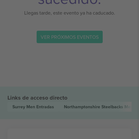
Llegas tarde, este evento ya ha caducado.
VER PRÓXIMOS EVENTOS
Links de acceso directo
Surrey Men
Entradas
Northamptonshire Steelbacks Men
En