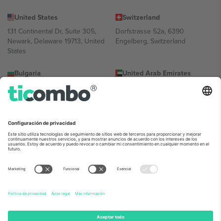
United States
Switzerland
131 Continental Dr, Suite 305,
Dorfstrasse 52a, 6390
Newark, Delaware 19713, United
Engelberg, Switzerland
States
Bulgaria
United Arab Emirates
Regus Sofia City West, bul
UAE Dubai Silicon Oasis, DDP
Totleben 53-55, 1606 Sofia,
Building A1, Office 302, Dubai,
Bulgaria
United Arab Emirates
Mexico
Av Chapultepec 360, Roma
Norte, Cuauhtémoc, 06700
Ciudad de México, CDMX,
Mexico
La entidad jurídica del proveedor de la plataforma puede variar en
función de la ubicación, el evento y/o el dominio. Para más
información, consulte la página específica del evento, el pie de
imprenta y las condiciones.,
Imprimir
y
Términos.
© 2026 Ticombo.