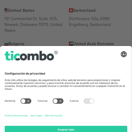
United States
Switzerland
131 Continental Dr, Suite 305,
Dorfstrasse 52a, 6390
Newark, Delaware 19713, United
Engelberg, Switzerland
States
Bulgaria
United Arab Emirates
Regus Sofia City West, bul
UAE Dubai Silicon Oasis, DDP
Totleben 53-55, 1606 Sofia,
Building A1, Office 302, Dubai,
Bulgaria
United Arab Emirates
Mexico
Av Chapultepec 360, Roma
Norte, Cuauhtémoc, 06700
Ciudad de México, CDMX,
Mexico
La entidad jurídica del proveedor de la plataforma puede variar en
función de la ubicación, el evento y/o el dominio. Para más
información, consulte la página específica del evento, el pie de
imprenta y las condiciones.,
Imprimir
y
Términos.
© 2026 Ticombo.