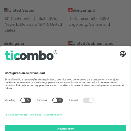
United States
Switzerland
131 Continental Dr, Suite 305,
Dorfstrasse 52a, 6390
Newark, Delaware 19713, United
Engelberg, Switzerland
States
Bulgaria
United Arab Emirates
Regus Sofia City West, bul
UAE Dubai Silicon Oasis, DDP
Totleben 53-55, 1606 Sofia,
Building A1, Office 302, Dubai,
Bulgaria
United Arab Emirates
Mexico
Av Chapultepec 360, Roma
Norte, Cuauhtémoc, 06700
Ciudad de México, CDMX,
Mexico
La entidad jurídica del proveedor de la plataforma puede variar en
función de la ubicación, el evento y/o el dominio. Para más
información, consulte la página específica del evento, el pie de
imprenta y las condiciones.,
Imprimir
y
Términos.
© 2026 Ticombo.