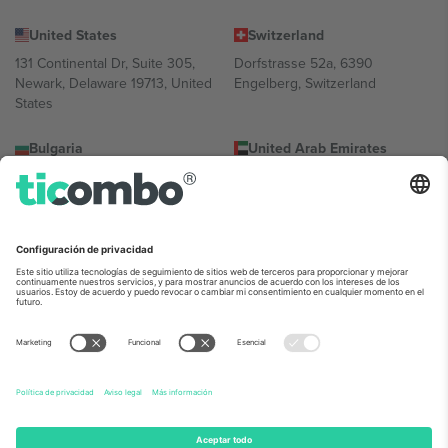
United States
Switzerland
131 Continental Dr, Suite 305,
Dorfstrasse 52a, 6390
Newark, Delaware 19713, United
Engelberg, Switzerland
States
Bulgaria
United Arab Emirates
Regus Sofia City West, bul
UAE Dubai Silicon Oasis, DDP
Totleben 53-55, 1606 Sofia,
Building A1, Office 302, Dubai,
Bulgaria
United Arab Emirates
Mexico
Av Chapultepec 360, Roma
Norte, Cuauhtémoc, 06700
Ciudad de México, CDMX,
Mexico
La entidad jurídica del proveedor de la plataforma puede variar en
función de la ubicación, el evento y/o el dominio. Para más
información, consulte la página específica del evento, el pie de
imprenta y las condiciones.,
Imprimir
y
Términos.
© 2026 Ticombo.